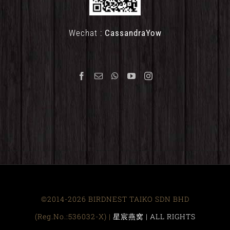
Wechat :
CassandraYow
©2014-2026 BIRDNEST TAIKO SDN BHD
(Reg.No.:536032-X) |
星宸燕窝 | ALL RIGHTS