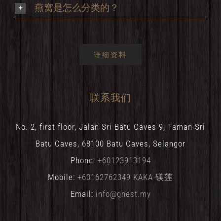
燕窝是怎么分类的？
详细资料
联系我们
No. 2, first floor, Jalan Sri Batu Caves 9, Taman Sri
Batu Caves, 68100 Batu Caves, Selangor
Phone:
+60123913194
Mobile:
+60162762349 KAKA 镁莲
Email:
info@gnest.my