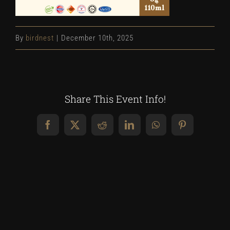
By
birdnest
|
December 10th, 2025
Share This Event Info!
Facebook
X
Reddit
LinkedIn
WhatsApp
Pinterest