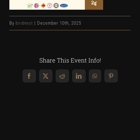
By
birdnest
|
December 10th, 2025
Share This Event Info!
Facebook
X
Reddit
LinkedIn
WhatsApp
Pinterest