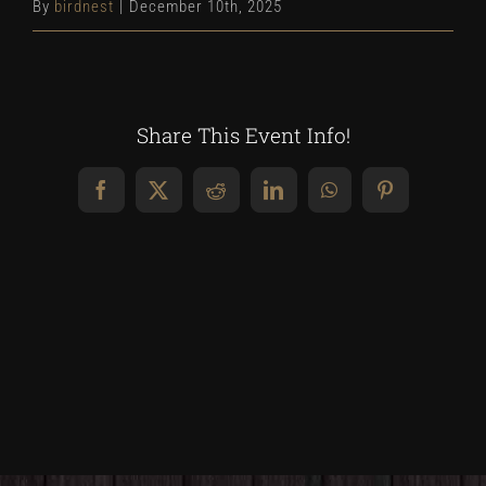
By
birdnest
|
December 10th, 2025
Share This Event Info!
Facebook
X
Reddit
LinkedIn
WhatsApp
Pinterest