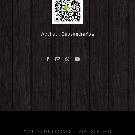
Wechat :
CassandraYow
©2014-2026 BIRDNEST TAIKO SDN BHD