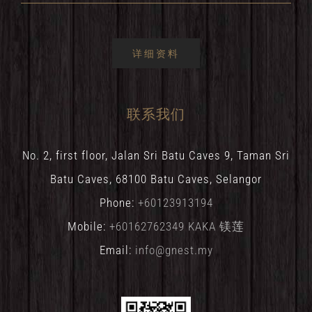
详细资料
联系我们
No. 2, first floor, Jalan Sri Batu Caves 9, Taman Sri
Batu Caves, 68100 Batu Caves, Selangor
Phone:
+60123913194
Mobile:
+60162762349 KAKA 镁莲
Email:
info@gnest.my