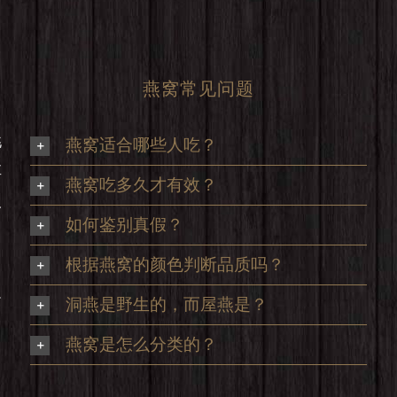
燕窝常见问题
挑
燕窝适合哪些人吃？
享
燕窝吃多久才有效？
及
如何鉴别真假？
根据燕窝的颜色判断品质吗？
足
洞燕是野生的，而屋燕是？
，
燕窝是怎么分类的？