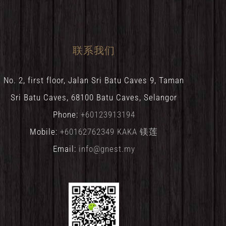
联系我们
No. 2, first floor, Jalan Sri Batu Caves 9, Taman
Sri Batu Caves, 68100 Batu Caves, Selangor
Phone:
+60123913194
Mobile:
+60162762349 KAKA 镁莲
Email:
info@gnest.my