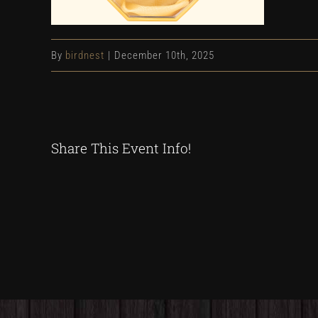
By
birdnest
|
December 10th, 2025
Share This Event Info!