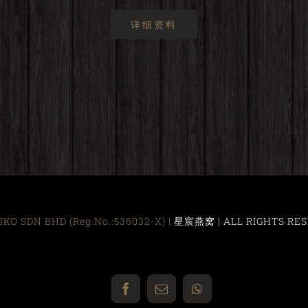
详细资料
KO SDN BHD (Reg.No.:536032-X) |
星宸燕窝 | ALL RIGHTS RES
Facebook
Email
WhatsApp