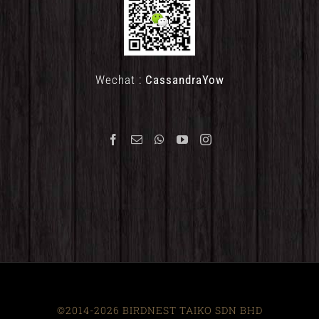
Wechat :
CassandraYow
©2014-2026 BIRDNEST TAIKO SDN BHD