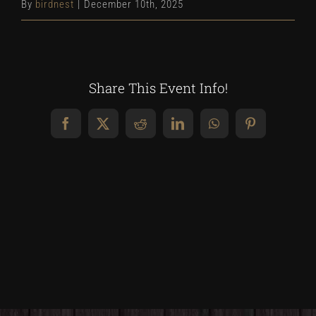
By
birdnest
|
December 10th, 2025
Share This Event Info!
Facebook
X
Reddit
LinkedIn
WhatsApp
Pinterest