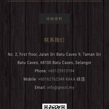
详细资料
联系我们
No. 2, first floor, Jalan Sri Batu Caves 9, Taman Sri
Batu Caves, 68100 Batu Caves, Selangor
Phone:
+60123913194
Mobile:
+60162762349 KAKA 镁莲
Email:
info@gnest.my