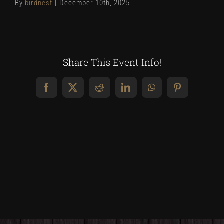
By
birdnest
|
December 10th, 2025
Share This Event Info!
Facebook
X
Reddit
LinkedIn
WhatsApp
Pinterest