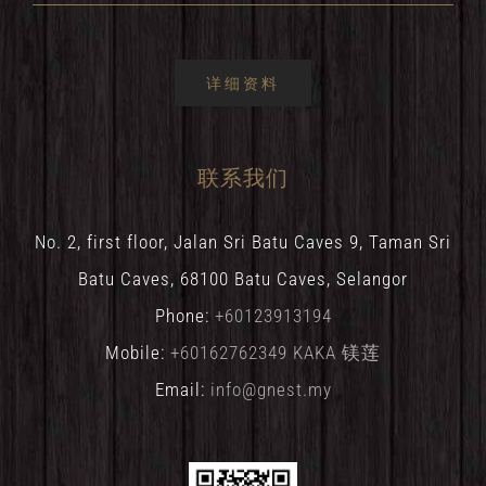
详细资料
联系我们
No. 2, first floor, Jalan Sri Batu Caves 9, Taman Sri
Batu Caves, 68100 Batu Caves, Selangor
Phone:
+60123913194
Mobile:
+60162762349 KAKA 镁莲
Email:
info@gnest.my