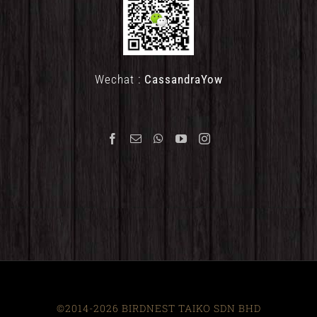
Wechat :
CassandraYow
©2014-2026 BIRDNEST TAIKO SDN BHD