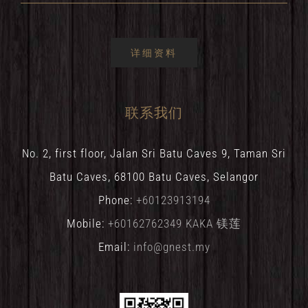
详细资料
联系我们
No. 2, first floor, Jalan Sri Batu Caves 9, Taman Sri
Batu Caves, 68100 Batu Caves, Selangor
Phone:
+60123913194
Mobile:
+60162762349 KAKA 镁莲
Email:
info@gnest.my