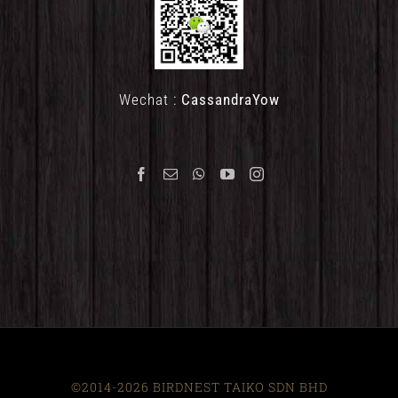
Wechat :
CassandraYow
©2014-2026 BIRDNEST TAIKO SDN BHD