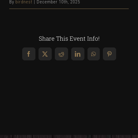
By
birdnest
|
December 10th, 2025
Share This Event Info!
Facebook
X
Reddit
LinkedIn
WhatsApp
Pinterest