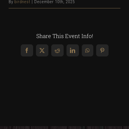
By
birdnest
|
December 10th, 2025
Share This Event Info!
Facebook
X
Reddit
LinkedIn
WhatsApp
Pinterest