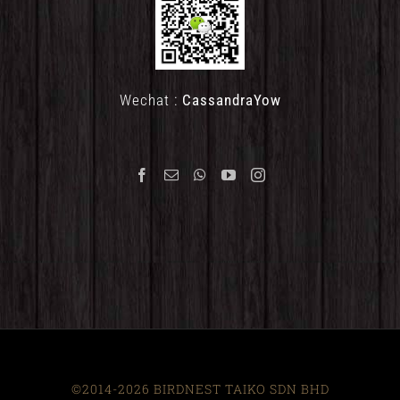
Wechat :
CassandraYow
©2014-2026 BIRDNEST TAIKO SDN BHD