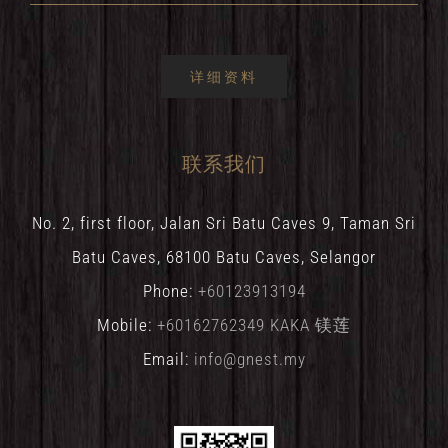
详细资料
联系我们
No. 2, first floor, Jalan Sri Batu Caves 9, Taman Sri
Batu Caves, 68100 Batu Caves, Selangor
Phone:
+60123913194
Mobile:
+60162762349 KAKA 镁莲
Email:
info@gnest.my