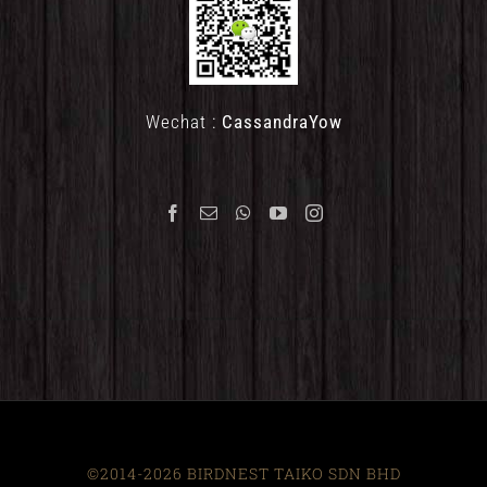
Wechat :
CassandraYow
©2014-2026 BIRDNEST TAIKO SDN BHD