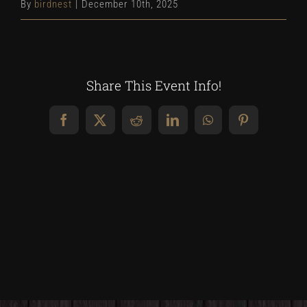
By
birdnest
|
December 10th, 2025
Share This Event Info!
Facebook
X
Reddit
LinkedIn
WhatsApp
Pinterest