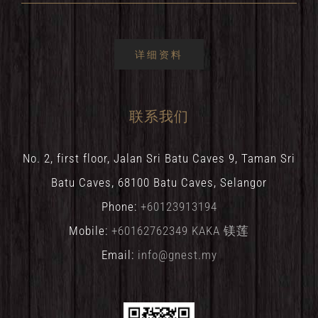
详细资料
联系我们
No. 2, first floor, Jalan Sri Batu Caves 9, Taman Sri
Batu Caves, 68100 Batu Caves, Selangor
Phone:
+60123913194
Mobile:
+60162762349 KAKA 镁莲
Email:
info@gnest.my