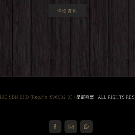
详细资料
KO SDN BHD (Reg.No.:536032-X) |
星宸燕窝 | ALL RIGHTS RES
Facebook
Email
WhatsApp