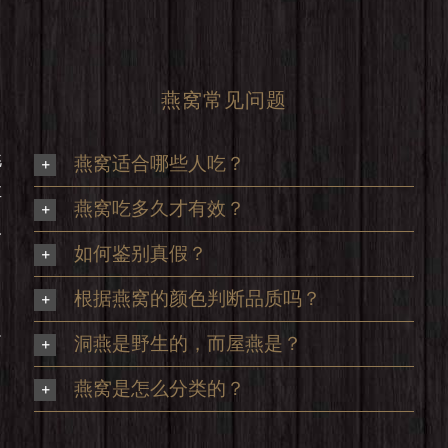
燕窝常见问题
挑
燕窝适合哪些人吃？
享
燕窝吃多久才有效？
及
如何鉴别真假？
根据燕窝的颜色判断品质吗？
足
洞燕是野生的，而屋燕是？
，
燕窝是怎么分类的？