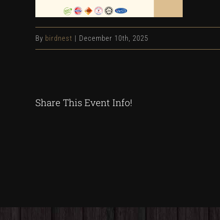
By
birdnest
|
December 10th, 2025
Share This Event Info!