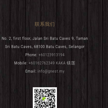
联系我们
No. 2, first floor, Jalan Sri Batu Caves 9, Taman
Sri Batu Caves, 68100 Batu Caves, Selangor
Phone:
+60123913194
Mobile:
+60162762349 KAKA 镁莲
Email:
info@gnest.my