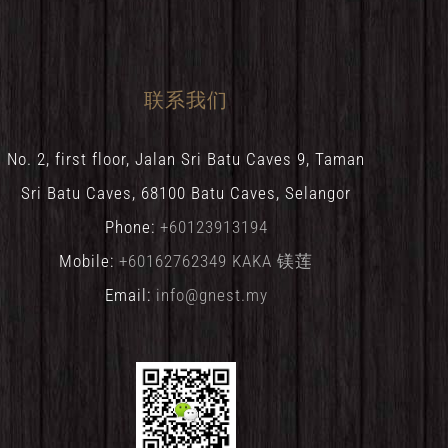
联系我们
No. 2, first floor, Jalan Sri Batu Caves 9, Taman
Sri Batu Caves, 68100 Batu Caves, Selangor
Phone:
+60123913194
Mobile:
+60162762349 KAKA 镁莲
Email:
info@gnest.my