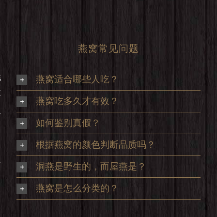
燕窝常见问题
挑
燕窝适合哪些人吃？
享
燕窝吃多久才有效？
及
如何鉴别真假？
根据燕窝的颜色判断品质吗？
足
洞燕是野生的，而屋燕是？
，
燕窝是怎么分类的？