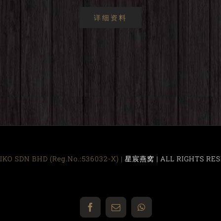
详细资料
KO SDN BHD (Reg.No.:536032-X) |
星宸燕窝 | ALL RIGHTS RES
Facebook
Email
WhatsApp