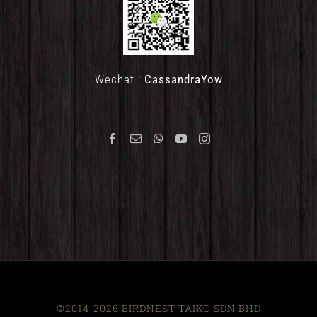
Wechat :
CassandraYow
©2014-2026 BIRDNEST TAIKO SDN BHD