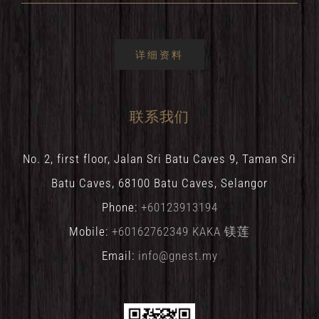
详细资料
联系我们
No. 2, first floor, Jalan Sri Batu Caves 9, Taman Sri
Batu Caves, 68100 Batu Caves, Selangor
Phone:
+60123913194
Mobile:
+60162762349 KAKA 镁莲
Email:
info@gnest.my