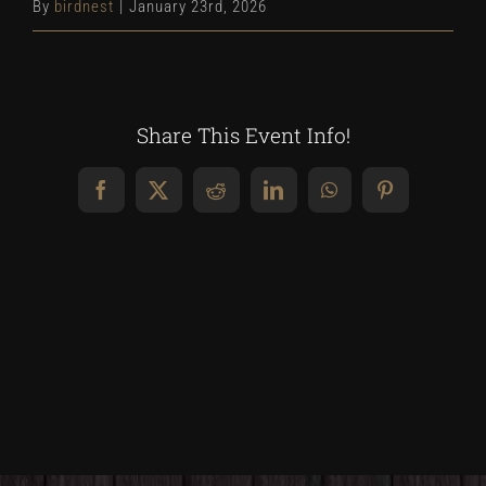
By
birdnest
|
January 23rd, 2026
Share This Event Info!
Facebook
X
Reddit
LinkedIn
WhatsApp
Pinterest