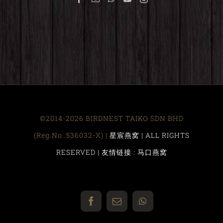
©2014-2026 BIRDNEST TAIKO SDN BHD
(Reg.No.:536032-X) |
星宸燕窝 | ALL RIGHTS
RESERVED |
友情链接 : 马口燕窝
Facebook
Email
WhatsApp