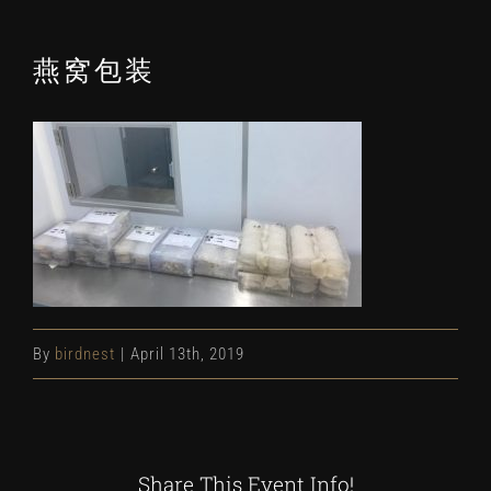
燕窝包装
By
birdnest
|
April 13th, 2019
Share This Event Info!