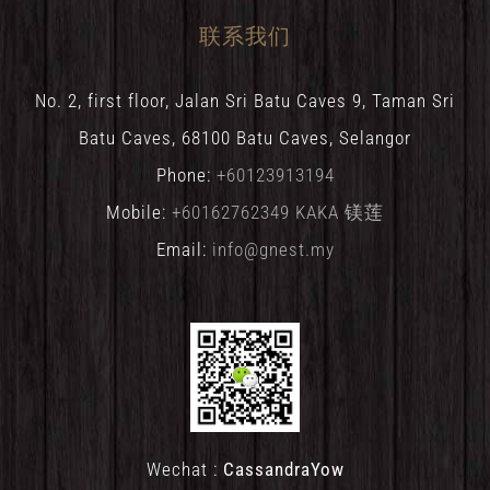
联系我们
No. 2, first floor, Jalan Sri Batu Caves 9, Taman Sri
Batu Caves, 68100 Batu Caves, Selangor
Phone:
+60123913194
Mobile:
+60162762349 KAKA 镁莲
Email:
info@gnest.my
Wechat :
CassandraYow