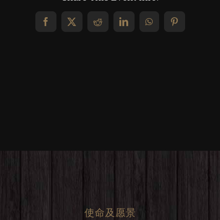
Facebook
X
Reddit
LinkedIn
WhatsApp
Pinterest
使命及愿景