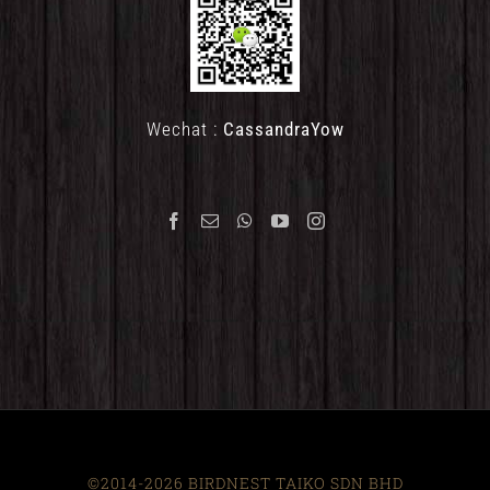
Wechat :
CassandraYow
©2014-2026 BIRDNEST TAIKO SDN BHD