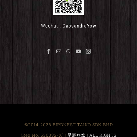
Wechat :
CassandraYow
©2014-2026 BIRDNEST TAIKO SDN BHD
(Reg.No.:536032-X) |
星宸燕窝 | ALL RIGHTS