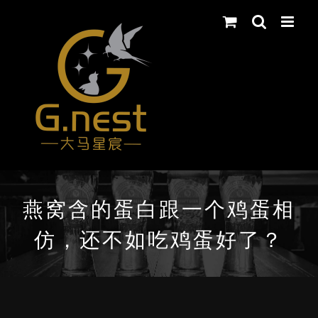
Skip
to
content
燕窝含的蛋白跟一个鸡蛋相
仿，还不如吃鸡蛋好了？