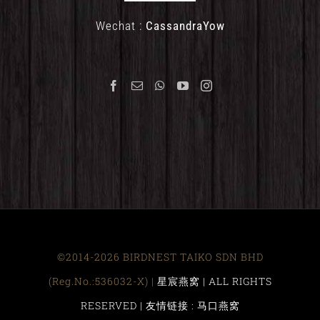
Wechat :
CassandraYow
©2014-2026 BIRDNEST TAIKO SDN BHD
(Reg.No.:536032-X) |
星宸燕窝 | ALL RIGHTS
RESERVED |
友情链接 : 马口燕窝