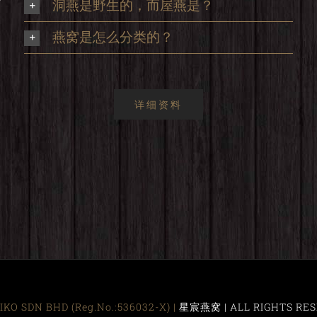
洞燕是野生的，而屋燕是？
，
燕窝是怎么分类的？
详细资料
KO SDN BHD (Reg.No.:536032-X) |
星宸燕窝 | ALL RIGHTS RES