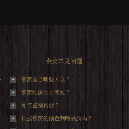
燕窝常见问题
挑
燕窝适合哪些人吃？
享
燕窝吃多久才有效？
及
如何鉴别真假？
根据燕窝的颜色判断品质吗？
足