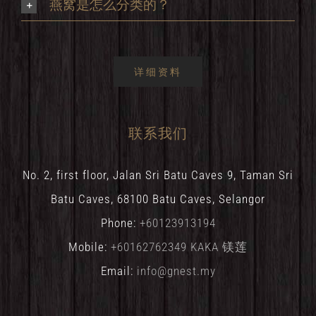
燕窝是怎么分类的？
详细资料
联系我们
No. 2, first floor, Jalan Sri Batu Caves 9, Taman Sri
Batu Caves, 68100 Batu Caves, Selangor
Phone:
+60123913194
Mobile:
+60162762349 KAKA 镁莲
Email:
info@gnest.my