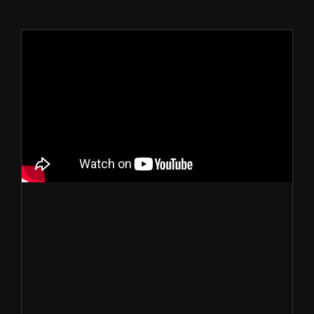
如何在马来西亚成为正规燕窝加工厂？
燕窝知识短视频