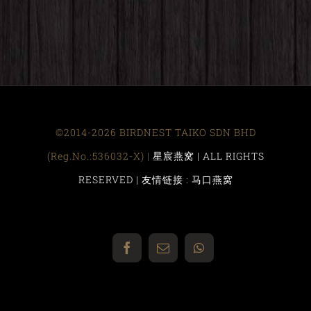
©2014-2026 BIRDNEST TAIKO SDN BHD
(Reg.No.:536032-X) |
星宸燕窝 | ALL RIGHTS
RESERVED |
友情链接 : 马口燕窝
Facebook
Email
WhatsApp