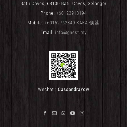
Batu Caves, 68100 Batu Caves, Selangor
Phone:
+60123913194
Mobile:
+60162762349 KAKA 镁莲
Email:
info@gnest.my
Wechat :
CassandraYow