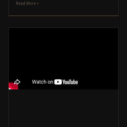
Read More
世界上最奇葩的行业究竟是什么？燕窝
Q&A！
燕窝知识短视频