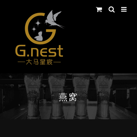
Skip
to
content
燕窝