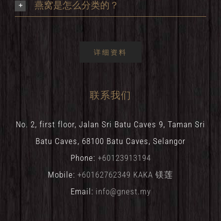
燕窝是怎么分类的？
详细资料
联系我们
No. 2, first floor, Jalan Sri Batu Caves 9, Taman Sri
Batu Caves, 68100 Batu Caves, Selangor
Phone:
+60123913194
Mobile:
+60162762349 KAKA 镁莲
Email:
info@gnest.my