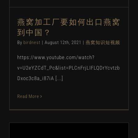
燕窝加工厂要如何出口燕窝
到中国？
By
birdnest
|
August 12th, 2021
|
燕窝知识短视频
https://www.youtube.com/watch?
v=U2eYZCdT_Pc&list=PLCnFrjLIFLQDrYcvtzb
Dxoc3c8a_i87iA [...]
Read More