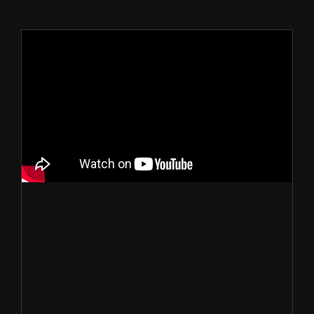
燕窝加工厂要如何出口燕窝到中国？
燕窝知识短视频