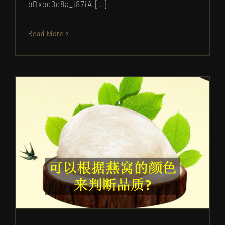
bDxoc3c8a_i87iA [...]
Read More
可以根据燕窝的颜色来判断品质?
关于燕窝
燕窝常见问题