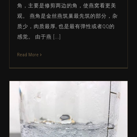
角，主要是修剪两边的角，使燕窝看更美
观。 燕角是金丝燕筑巢最先筑的部分，杂
质少，肉质最厚️, 也是最有弹性或者QQ的
感觉。 由于燕 [...]
Read More