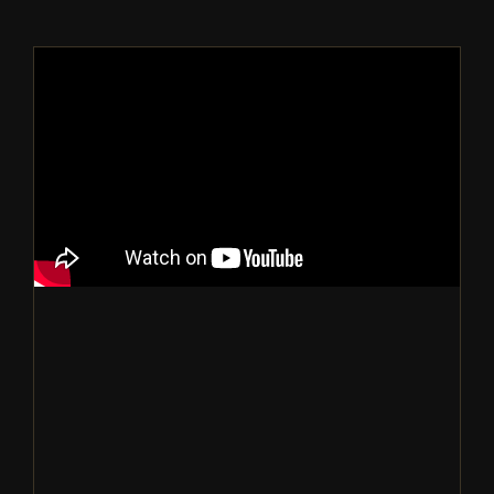
你是否有拉肚子过的经验？要如何预防
食物中毒？
燕窝知识短视频