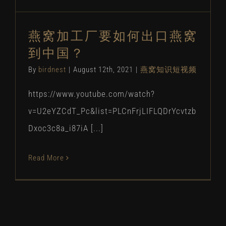
燕窝加工厂要如何出口燕窝
到中国？
By
birdnest
|
August 12th, 2021
|
燕窝知识短视频
https://www.youtube.com/watch?
v=U2eYZCdT_Pc&list=PLCnFrjLIFLQDrYcvtzb
Dxoc3c8a_i87iA [...]
Read More