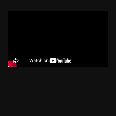
燕窝加工厂要如何出口燕窝到中国？
燕窝知识短视频