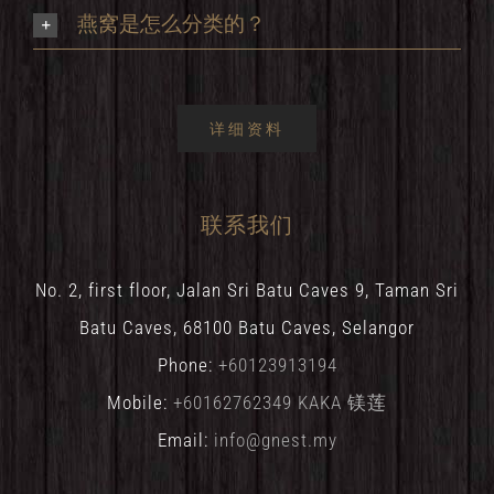
燕窝是怎么分类的？
详细资料
联系我们
No. 2, first floor, Jalan Sri Batu Caves 9, Taman Sri
Batu Caves, 68100 Batu Caves, Selangor
Phone:
+60123913194
Mobile:
+60162762349 KAKA 镁莲
Email:
info@gnest.my